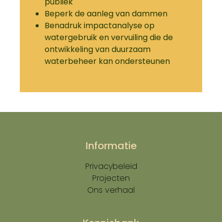
publiek
Beperk de aanleg van dammen
Benadruk impactanalyse op
watergebruik en vervuiling die de
ontwikkeling van duurzaam
waterbeheer kan ondersteunen
Informatie
Privacybeleid
Projecten
Ons verhaal