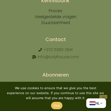
Kennisbank
Proces
Veelgestelde vragen
Duurzaamheid
Contact
​+372 5383 2641
info@odylhouse.com
Abonneren
We use cookies to ensure that we give you the best
experience on our website. If you continue to use this site we
will assume that you are happy with it.
Abonneren
NL
Oké