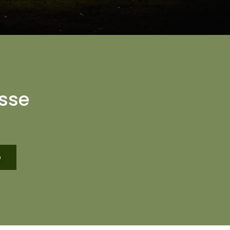
sse
e