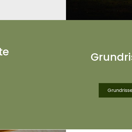
te
Grundri
Grundriss