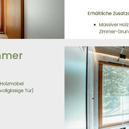
Erhältliche Zusatz
Massiver Holz
Zimmer-Grund
mmer
 Holzmöbel
ollglasige Tür)