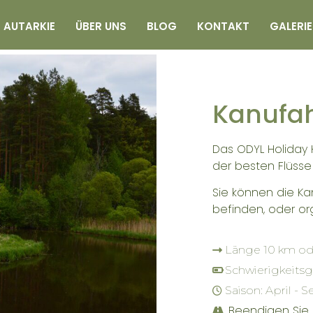
AUTARKIE
ÜBER UNS
BLOG
KONTAKT
GALERIE
Kanufa
Das ODYL Holiday
der besten Flüsse
Sie können die Ka
befinden, oder or
Länge 10 km ode
Schwierigkeitsg
Saison: April -
Beendigen Sie 