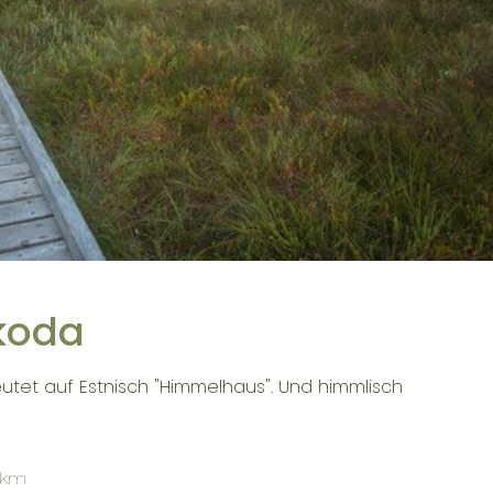
koda
tet auf Estnisch "Himmelhaus". Und himmlisch
 km