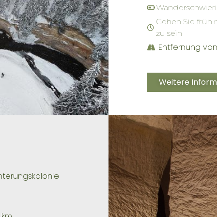
Wanderschwieri
Gehen Sie früh
zu sein
Entfernung vo
Weitere Inform
nterungskolonie
 km