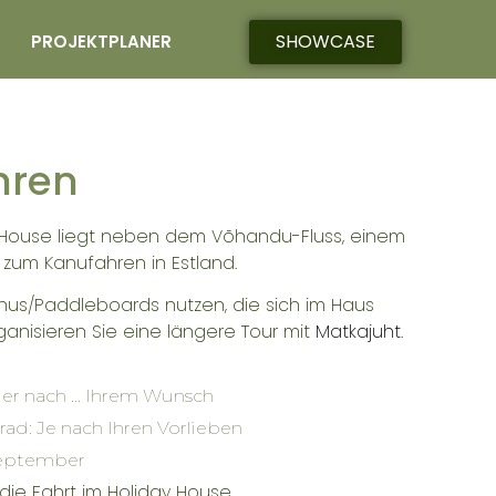
SHOWCASE
PROJEKTPLANER
hren
 House liegt neben dem Võhandu-Fluss, einem
 zum Kanufahren in Estland.
nus/Paddleboards nutzen, die sich im Haus
ganisieren Sie eine längere Tour mit
Matkajuht
.
r nach ... Ihrem Wunsch
rad: Je nach Ihren Vorlieben
 September
die Fahrt im Holiday House