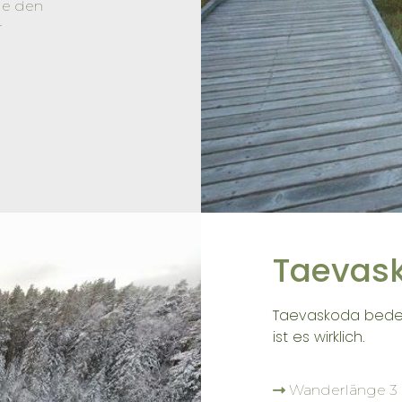
ie den
r
Taevas
Taevaskoda bedeu
ist es wirklich.
Wanderlänge 3