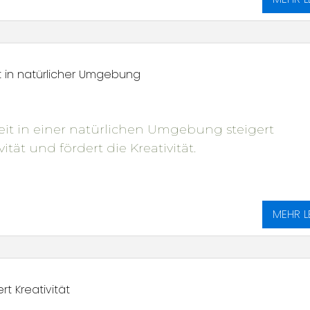
 in natürlicher Umgebung
it in einer natürlichen Umgebung steigert
ität und fördert die Kreativität.
MEHR L
rt Kreativität