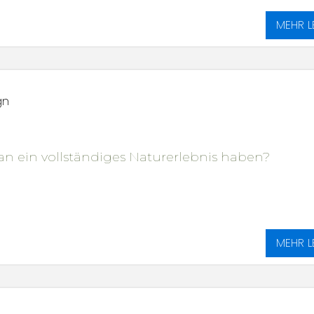
MEHR L
gn
n ein vollständiges Naturerlebnis haben?
MEHR L