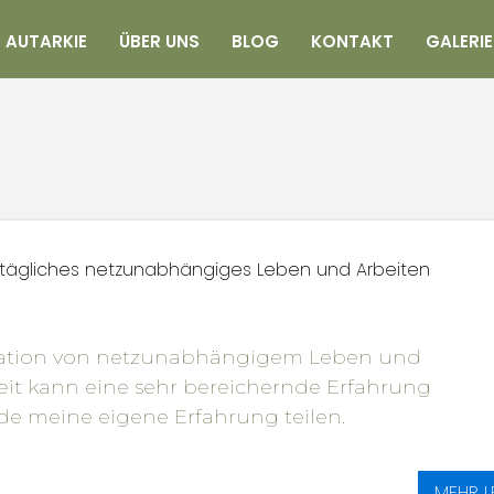
AUTARKIE
ÜBER UNS
BLOG
KONTAKT
GALERIE
r tägliches netzunabhängiges Leben und Arbeiten
ation von netzunabhängigem Leben und
it kann eine sehr bereichernde Erfahrung
rde meine eigene Erfahrung teilen.
MEHR L