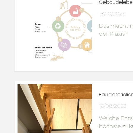
Gebäudeleben
18/10/2023
Das macht in
der Praxis?
Baumaterialie
16/08/2023
Welche Ents
höchste zuk