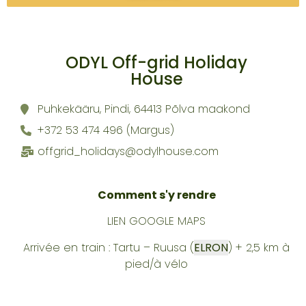
ODYL Off-grid Holiday
House
Puhkekääru, Pindi, 64413 Põlva maakond
+372 53 474 496 (Margus)
offgrid_holidays@odylhouse.com
Comment s'y rendre
LIEN GOOGLE MAPS
Arrivée en train : Tartu – Ruusa (
ELRON
) + 2,5 km à
pied/à vélo