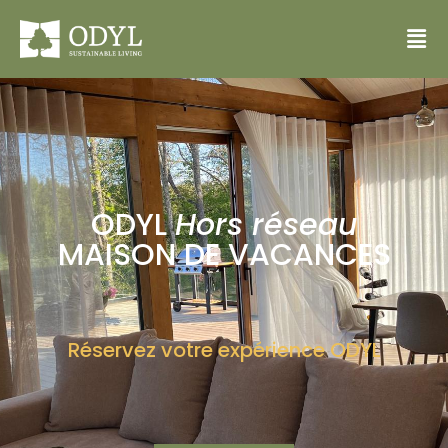
ODYL
Hors réseau
MAISON DE VACANCES
Réservez votre expérience ODYL