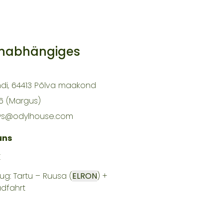
unabhängiges
ndi, 64413 Põlva maakond
6 (Margus)
ays@odylhouse.com
uns
K
ug: Tartu – Ruusa (
ELRON
) +
adfahrt