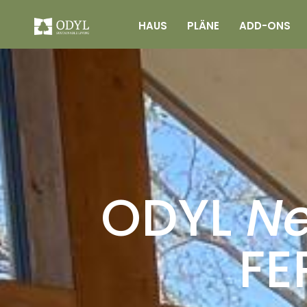
HAUS
PLÄNE
ADD-ONS
ODYL
N
FE