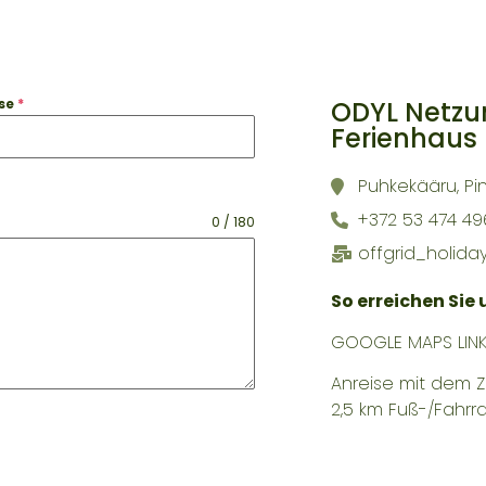
ODYL Netz
sse
*
Ferienhaus
Puhkekääru, Pi
+372 53 474 49
0 / 180
offgrid_holid
So erreichen Sie 
GOOGLE MAPS LIN
Anreise mit dem Z
2,5 km Fuß-/Fahrr