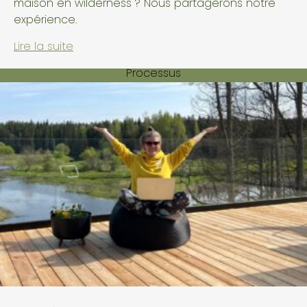
maison en wilderness ? Nous partagerons notre
expérience.
Base de connaissances
Lire la suite
Processus
Questions fréquemment posées
Durabilité
Contact
+372 5383 2641
info@odylhouse.com
S'abonner