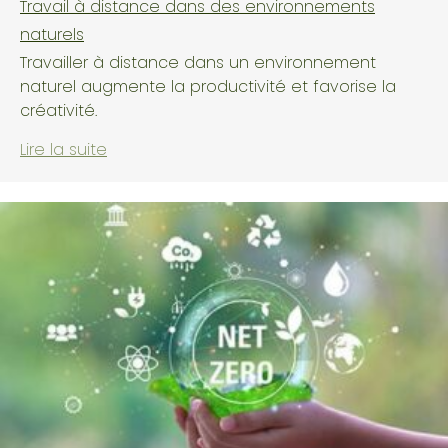
Travail à distance dans des environnements
S'abonner
naturels
Travailler à distance dans un environnement
naturel augmente la productivité et favorise la
créativité.
Lire la suite